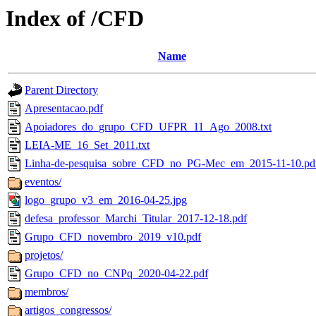
Index of /CFD
Name
Parent Directory
Apresentacao.pdf
Apoiadores_do_grupo_CFD_UFPR_11_Ago_2008.txt
LEIA-ME_16_Set_2011.txt
Linha-de-pesquisa_sobre_CFD_no_PG-Mec_em_2015-11-10.pd
eventos/
logo_grupo_v3_em_2016-04-25.jpg
defesa_professor_Marchi_Titular_2017-12-18.pdf
Grupo_CFD_novembro_2019_v10.pdf
projetos/
Grupo_CFD_no_CNPq_2020-04-22.pdf
membros/
artigos_congressos/