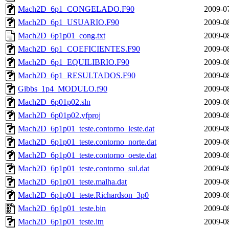
Mach2D_6p1_CONGELADO.F90
2009-0
Mach2D_6p1_USUARIO.F90
2009-0
Mach2D_6p1p01_cong.txt
2009-0
Mach2D_6p1_COEFICIENTES.F90
2009-0
Mach2D_6p1_EQUILIBRIO.F90
2009-0
Mach2D_6p1_RESULTADOS.F90
2009-0
Gibbs_1p4_MODULO.f90
2009-0
Mach2D_6p01p02.sln
2009-0
Mach2D_6p01p02.vfproj
2009-0
Mach2D_6p1p01_teste.contorno_leste.dat
2009-0
Mach2D_6p1p01_teste.contorno_norte.dat
2009-0
Mach2D_6p1p01_teste.contorno_oeste.dat
2009-0
Mach2D_6p1p01_teste.contorno_sul.dat
2009-0
Mach2D_6p1p01_teste.malha.dat
2009-0
Mach2D_6p1p01_teste.Richardson_3p0
2009-0
Mach2D_6p1p01_teste.bin
2009-0
Mach2D_6p1p01_teste.itn
2009-0