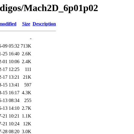
codigos/Mach2D_6p01p02
modified
Size
Description
-
5-09 05:32
713K
1-25 16:40
2.6K
2-01 10:06
2.4K
2-17 12:25
111
2-17 13:21
21K
3-15 13:41
597
3-15 16:17
4.3K
5-13 08:34
255
5-13 14:10
2.7K
7-21 10:21
1.1K
7-21 10:24
12K
7-28 08:20
3.0K