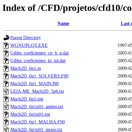
Index of /CFD/projetos/cfd10/
Name
Last 
Parent Directory
WGNUPLOT.EXE
1997-0
Gibbs_coeficientes_cp_h_g.dat
2005-0
Gibbs_coeficientes_ki_mi.dat
2005-0
Mach2D_6p1.in
2009-0
Mach2D_6p1_SOLVERS.F90
2009-0
Mach2D_6p1_MAIN.f90
2009-0
LEIA-ME_Mach2D_5p6.txt
2009-0
Mach2D_6p1.ent
2009-0
Mach2D_6p1p01_antigo.txt
2009-0
Mach2D_6p1p01.ent
2009-0
Mach2D_6p1_MALHA.F90
2009-0
Mach2D_6p1p01_mono.txt
2009-0