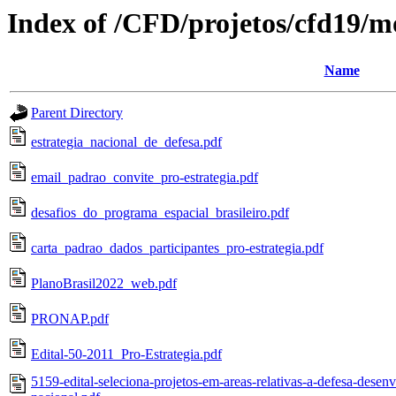
Index of /CFD/projetos/cfd19/
Name
Parent Directory
estrategia_nacional_de_defesa.pdf
email_padrao_convite_pro-estrategia.pdf
desafios_do_programa_espacial_brasileiro.pdf
carta_padrao_dados_participantes_pro-estrategia.pdf
PlanoBrasil2022_web.pdf
PRONAP.pdf
Edital-50-2011_Pro-Estrategia.pdf
5159-edital-seleciona-projetos-em-areas-relativas-a-defesa-desenv