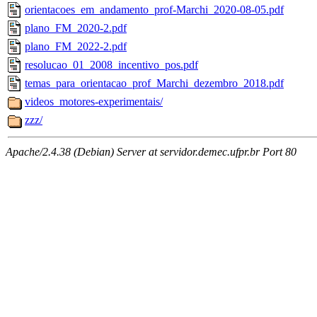
orientacoes_em_andamento_prof-Marchi_2020-08-05.pdf
plano_FM_2020-2.pdf
plano_FM_2022-2.pdf
resolucao_01_2008_incentivo_pos.pdf
temas_para_orientacao_prof_Marchi_dezembro_2018.pdf
videos_motores-experimentais/
zzz/
Apache/2.4.38 (Debian) Server at servidor.demec.ufpr.br Port 80