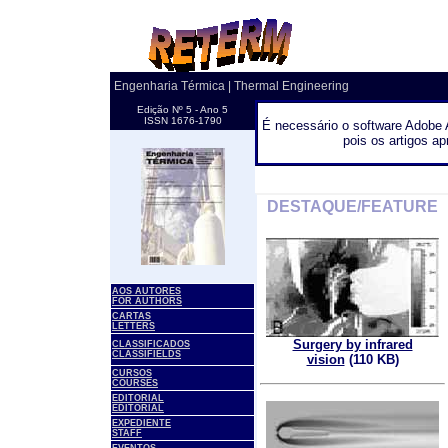
Engenharia Térmica | Thermal Engineering
Edição Nº 5 - Ano 5
ISSN 1676-1790
É necessário o software Adobe A
pois os artigos a
.
DESTAQUE/FEATURE
AOS AUTORES
FOR AUTHORS
CARTAS
LETTERS
Surgery by infrared
CLASSIFICADOS
CLASSIFIELDS
vision
(110 KB)
CURSOS
COURSES
EDITORIAL
EDITORIAL
EXPEDIENTE
STAFF