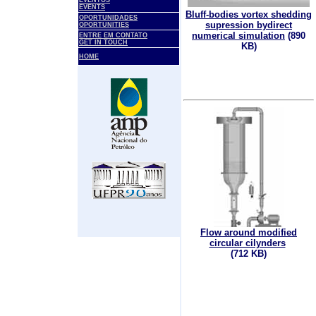
EVENTOS
EVENTS
Bluff-bodies vortex shedding
OPORTUNIDADES
supression bydirect
OPORTUNITIES
numerical simulation
(890
ENTRE EM CONTATO
GET IN TOUCH
KB)
HOME
Flow around modified
circular cilynders
(
712
KB
)