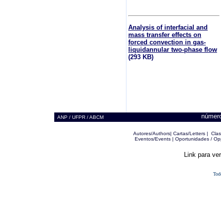
Analysis of interfacial and
mass transfer effects on
forced convection in gas-
liquidannular two-phase flow
(293 KB)
número
ANP / UFPR / ABCM
Autores/Authors
|
Cartas/Letters
|
Clas
Eventos/Events
|
Oportunidades / Opp
Link para ve
Todo