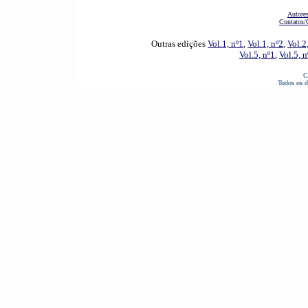
Autore
Contatos/
Outras edições
Vol.1, nº1
,
Vol.1, nº2
,
Vol.2
Vol.5, nº1
,
Vol.5, n
C
Todos os d