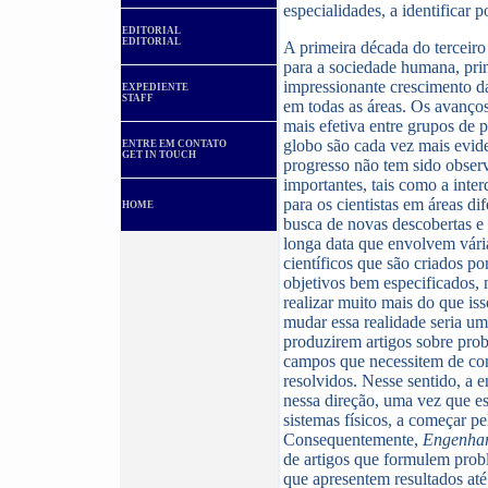
especialidades, a identificar 
EDITORIAL
EDITORIAL
A primeira década do terceir
para a sociedade humana, pr
impressionante crescimento d
EXPEDIENTE
STAFF
em todas as áreas. Os avanços
mais efetiva entre grupos de 
globo são cada vez mais evid
ENTRE EM CONTATO
GET IN TOUCH
progresso não tem sido observ
importantes, tais como a inter
para os cientistas em áreas di
HOME
busca de novas descobertas e 
longa data que envolvem vária
científicos que são criados p
objetivos bem especificados,
realizar muito mais do que is
mudar essa realidade seria um
produzirem artigos sobre prob
campos que necessitem de con
resolvidos. Nesse sentido, a e
nessa direção, uma vez que es
sistemas físicos, a começar pe
Consequentemente,
Engenhar
de artigos que formulem probl
que apresentem resultados at