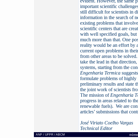
evident. However, the same pr
important scientific challenges,
still difficult for scientists i
information in the search of n
existing problems that involve
scientific centers that are cre
with well specified goals, bu
much more than that. One pos
reality would be an effort by 
current open problems in thei
from other areas to be solved.
take the lead in that direction,
systems, starting from the co
Engenharia Termica
suggests 
formulate problems of highly i
preliminary results and state 
the joint work of scientists fr
The mission of
Engenharia T
progress in areas related to th
renewable fuels).
We are conf
articles’ submissions that cont
José Viriato Coelho Vargas
Technical Editor
núme
ANP / UFPR / ABCM