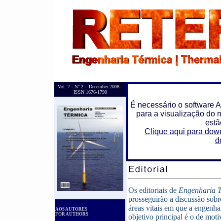
Vol. 7 - Nº 2 – December 2008 -
ISSN 1676-1790
É necessário o software 
para a visualização do m
estã
Clique aqui para do
d
Os editoriais de
Engenharia 
prosseguirão a discussão sobr
áreas vitais em que a engenha
AOS AUTORES
FOR AUTHORS
objetivo principal é o de motiv