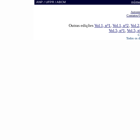
núme
ANP / UFPR / ABCM
Autore
Contatos/
Outras edições
Vol.1, nº1
,
Vol.1, nº2
,
Vol.2
Vol.5, nº1
,
Vol.5, n
C
Todos os d