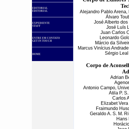
Tec
EDITORIAL
Alejandro Pablo Arena,
EDITORIAL
Álvaro Tou
José Alberto dos
EXPEDIENTE
STAFF
José Luís 
Juan Carlos 
Leonardo Gold
ENTRE EM CONTATO
GET IN TOUCH
Márcio da Silve
Marcus Vinícius Andrade
Sérgio Lea
HOME
Corpo de Aconselh
Ad
Adrian B
Agenor
Antonio Campo, Univer
Atila P. 
Carlos 
Elizabet Ver
Fraimundo Husc
Geraldo A. S. M.
Hans 
Horáci