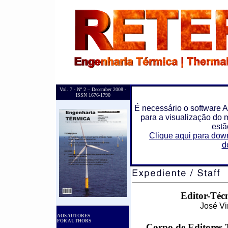
Vol. 7 - Nº 2 – December 2008 -
ISSN 1676-1790
É necessário o software 
para a visualização do m
estã
Clique aqui para do
d
Editor-Técn
José Vi
AOS AUTORES
FOR AUTHORS
Corpo de Editores T