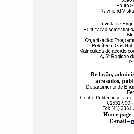
Joao 
Paulo S
Raymond Viskan
Revista de Enge
Publicação semestral d
Me
Organização: Programa
Petróleo e Gás N
Matriculada de acordo com
A, 5º Registro 
IS
Redação, adminis
atrasados, publ
Departamento de Enge
Fed
Centro Politécnico - Jar
81531-990 - 
Tel: (41) 3361
Home page
-
E-mail
–
r